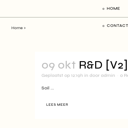
HOME
CONTAC
Home
>
09 okt
R&D [V2] 
Geplaatst op 12:19h
in
door
admin
0 R
Soil ...
LEES MEER