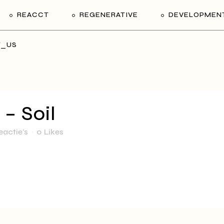
REACCT
REGENERATIVE
DEVELOPMEN
T_US
– Soil
eactie's
0
Likes