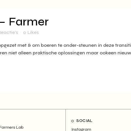
 – Farmer
Reactie's
0
Likes
opgezet met & om boeren te onder-steunen in deze transit
ren niet alleen praktische oplossingen maar ookeen nieuw 
SOCIAL
 Farmers Lab
Instagram