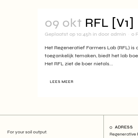
09 okt
RFL [V1]
Geplaatst op 10:45h
in
door
admin
0 
Het Regeneratief Farmers Lab (RFL) is 
toegankelijk temaken, biedt het lab boe
Het RFL ziet de boer nietals...
LEES MEER
ADRESS
For your soil output.
Regenerative