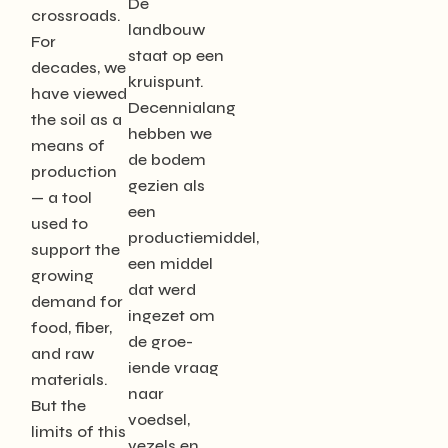
De
crossroads.
landbouw
For
staat op een
decades, we
kruispunt.
have viewed
Decennialang
the soil as a
hebben we
means of
de bodem
production
gezien als
— a tool
een
used to
productiemiddel,
support the
een middel
growing
dat werd
demand for
ingezet om
food, fiber,
de groe-
and raw
iende vraag
materials.
naar
But the
voedsel,
limits of this
vezels en