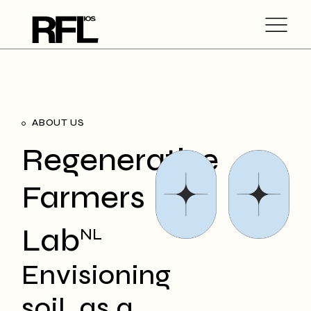
ABOUT US
Regenerative
Farmers
Lab
NL
Envisioning
soil, as a